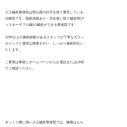
入江鍼灸整体院は岡山県の許可を得て運営している
治療院です。国家資格あり・完全使い捨て鍼使用(デ
ィスポーザブル鍼)の鍼灸ができる整体院です。
10年以上の施術経験があるスタッフが丁寧なカウン
セリングと適切な検査を行い、しっかり施術対応い
たします。
ご要望は事前にホームページからお電話またはLINE
でご相談ください。
ぎっくり腰に強い入江鍼灸整体院では、腰痛はもち