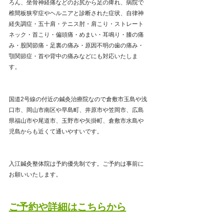
ろん、坐骨神経痛などのお尻から足の痺れ、病院で
椎間板狭窄症やヘルニアと診断された症状、自律神
経失調症・五十肩・テニス肘・肩こり・ストレート
ネック・首こり・偏頭痛・めまい・耳鳴り・膝の痛
み・股関節痛・足裏の痛み・原因不明の歯の痛み・
顎関節症・首や背中の痛みなどにも対応いたしま
す。
国道2号線の付近の鍼灸治療院なので倉敷市玉島や浅
口市、岡山市南区や早島町、井原市や笠岡市、広島
県福山市や尾道市、玉野市や矢掛町、倉敷市水島や
児島からも近くて通いやすいです。
入江鍼灸整体院は予約優先制です。ご予約は事前に
お願いいたします。
ご予約や詳細はこちらから