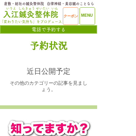
​倉敷・総社の鍼灸整体院
​自律神経・美容鍼のことなら
いりえ
しんきゅう
せいたい
いん
​入江鍼灸整体院
ME
MENU
クーポン
NU
「変わりたい気持ち」をプロデュース
電話で予約する
予約状況
近日公開予定
その他のカテゴリーの記事を見まし
ょう。